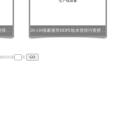
HDPE50-200管材生产线 PE给水管排水挤出机
20-110张家港市HDPE给水管排污管挤出机生产线设备
页 跳转到第
页