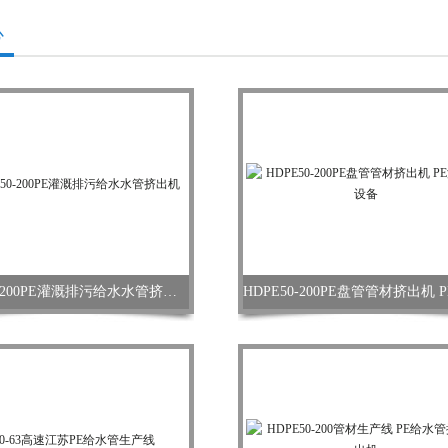
心
HDPE50-200PE灌溉排污给水水管挤出机