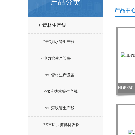
产品分类
产品中
+ 管材生产线
- PVC排水管生产线
- 电力管生产设备
- PVC管材生产设备
- PPR冷热水管生产线
- PVC穿线管生产线
- PE三层共挤管材设备