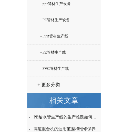
- ppr管材生产设备
- PE管材生产设备
- PPR管材生产线
- PE管材生产线
- PVC管材生产线
+ 更多分类
相关文章
PE给水管生产线的生产难题如何处理好？
高速混合机的适用范围和维修保养